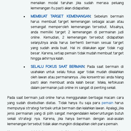
menaikan modal taruhan jika sudah merasa peluang
kemenangan itu pasti akan didapatkan.
MEMBUAT TARGET KEMENANGAN
:
Sebelum bermain
harus membuat target kemenangan sebagai acuan atau
semangat memperoleh kemenangan tersebut. Misalnya,
anda memiliki target 2 kemenangan di permainan judi
online. Kemudian, 2 kemenangan tersebut didapatkan
selanjutnya anda harus berhenti bermain sesuai target
yang sudah anda buat. Hal ini dilakukan agar tidak rugi
besar. Karena, setiap pemain tidak mudah membuat target
hingga akhirnya kalah.
SELALU FOKUS SAAT BERMAIN
:
Pada saat bermain di
usahakan untuk selalu fokus agar tidak mudah dikalahkan
oleh lawan atau permainannya. Jika konsentrasi anda hilang
pasti akan membuat anda kalah besar. Maka, kefokusan
dalam permainan judi online ini sangat di penting sekali.
Pada saat bermain judi online harus menggunakan berbagai macam cara
yang sudah disebutkan diatas. Tidak hanya itu saja para
pemain
harus
mempunyai strategi terbaik untuk bermain dan kalahkan lawan. Apalagi, jika
jenis permainan yang di pilih sangat mengendalakn keberuntungan butuh
sekali strategi nya. Karena, jika hanya bermain dengan asal-asalan
kemenangan tersebut tidak akan mungkin didapatkan oleh para pemain.