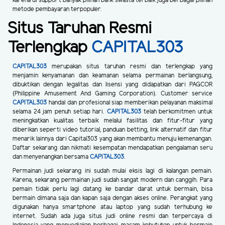
karena di support banyak pilihan bank swasta terbaik juga berbagai pilihan
metode pembayaran terpopuler.
Situs Taruhan Resmi
Terlengkap
CAPITAL303
CAPITAL303
merupakan situs taruhan resmi dan terlengkap yang
menjamin kenyamanan dan keamanan selama permainan berlangsung,
dibuktikan dengan legalitas dan lisensi yang didapatkan dari PAGCOR
(Philippine Amusement And Gaming Corporation). Customer service
CAPITAL303
handal dan profesional siap memberikan pelayanan maksimal
selama 24 jam penuh setiap hari.
CAPITAL303
telah berkomitmen untuk
meningkatkan kualitas terbaik melalui fasilitas dan fitur-fitur yang
diberikan seperti video tutorial, panduan betting, link alternatif dan fitur
menarik lainnya dari Capital303 yang akan membantu menuju kemenangan.
Daftar sekarang dan nikmati kesempatan mendapatkan pengalaman seru
dan menyenangkan bersama
CAPITAL303
.
Permainan judi sekarang ini sudah mulai eksis lagi di kalangan pemain.
Karena, sekarang permainan judi sudah sangat modern dan canggih. Para
pemain tidak perlu lagi datang ke bandar darat untuk bermain, bisa
bermain dimana saja dan kapan saja dengan akses online. Perangkat yang
digunakan hanya smartphone atau laptop yang sudah terhubung ke
internet. Sudah ada juga situs judi online resmi dan terpercaya di