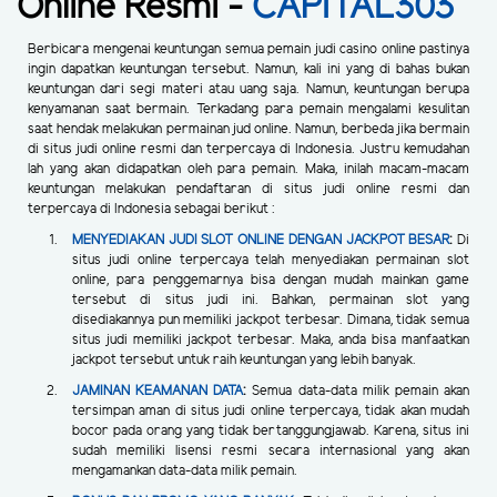
Online Resmi -
CAPITAL303
Berbicara mengenai keuntungan semua pemain judi casino online pastinya
ingin dapatkan keuntungan tersebut. Namun, kali ini yang di bahas bukan
keuntungan dari segi materi atau uang saja. Namun, keuntungan berupa
kenyamanan saat bermain. Terkadang para pemain mengalami kesulitan
saat hendak melakukan permainan jud online. Namun, berbeda jika bermain
di situs judi online resmi dan terpercaya di Indonesia. Justru kemudahan
lah yang akan didapatkan oleh para pemain. Maka, inilah macam-macam
keuntungan melakukan pendaftaran di situs judi online resmi dan
terpercaya di Indonesia sebagai berikut :
MENYEDIAKAN JUDI SLOT ONLINE DENGAN JACKPOT BESAR
:
Di
situs judi online terpercaya telah menyediakan permainan slot
online, para penggemarnya bisa dengan mudah mainkan game
tersebut di situs judi ini. Bahkan, permainan slot yang
disediakannya pun memiliki jackpot terbesar. Dimana, tidak semua
situs judi memiliki jackpot terbesar. Maka, anda bisa manfaatkan
jackpot tersebut untuk raih keuntungan yang lebih banyak.
JAMINAN KEAMANAN DATA
:
Semua data-data milik pemain akan
tersimpan aman di situs judi online terpercaya, tidak akan mudah
bocor pada orang yang tidak bertanggungjawab. Karena, situs ini
sudah memiliki lisensi resmi secara internasional yang akan
mengamankan data-data milik pemain.