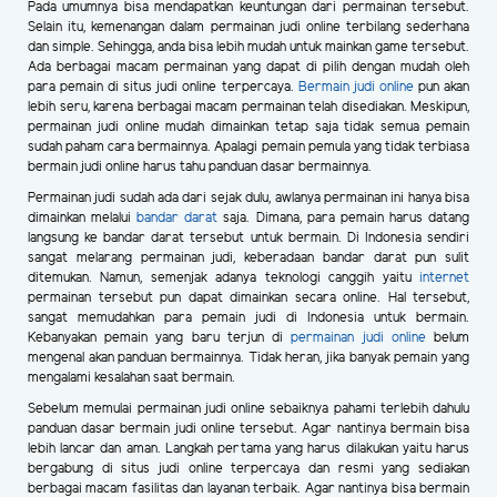
Pada umumnya bisa mendapatkan keuntungan dari permainan tersebut.
Selain itu, kemenangan dalam permainan judi online terbilang sederhana
dan simple. Sehingga, anda bisa lebih mudah untuk mainkan game tersebut.
Ada berbagai macam permainan yang dapat di pilih dengan mudah oleh
para pemain di situs judi online terpercaya.
Bermain judi online
pun akan
lebih seru, karena berbagai macam permainan telah disediakan. Meskipun,
permainan judi online mudah dimainkan tetap saja tidak semua pemain
sudah paham cara bermainnya. Apalagi pemain pemula yang tidak terbiasa
bermain judi online harus tahu panduan dasar bermainnya.
Permainan judi sudah ada dari sejak dulu, awlanya permainan ini hanya bisa
dimainkan melalui
bandar darat
saja. Dimana, para pemain harus datang
langsung ke bandar darat tersebut untuk bermain. Di Indonesia sendiri
sangat melarang permainan judi, keberadaan bandar darat pun sulit
ditemukan. Namun, semenjak adanya teknologi canggih yaitu
internet
permainan tersebut pun dapat dimainkan secara online. Hal tersebut,
sangat memudahkan para pemain judi di Indonesia untuk bermain.
Kebanyakan pemain yang baru terjun di
permainan judi online
belum
mengenal akan panduan bermainnya. Tidak heran, jika banyak pemain yang
mengalami kesalahan saat bermain.
Sebelum memulai permainan judi online sebaiknya pahami terlebih dahulu
panduan dasar bermain judi online tersebut. Agar nantinya bermain bisa
lebih lancar dan aman. Langkah pertama yang harus dilakukan yaitu harus
bergabung di situs judi online terpercaya dan resmi yang sediakan
berbagai macam fasilitas dan layanan terbaik. Agar nantinya bisa bermain