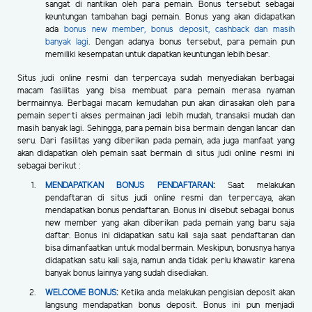
sangat di nantikan oleh para pemain. Bonus tersebut sebagai
keuntungan tambahan bagi pemain. Bonus yang akan didapatkan
ada
bonus new member, bonus deposit, cashback dan masih
banyak lagi
. Dengan adanya bonus tersebut, para pemain pun
memiliki kesempatan untuk dapatkan keuntungan lebih besar.
Situs judi online resmi dan terpercaya sudah menyediakan berbagai
macam fasilitas yang bisa membuat para pemain merasa nyaman
bermainnya. Berbagai macam kemudahan pun akan dirasakan oleh para
pemain seperti akses permainan jadi lebih mudah, transaksi mudah dan
masih banyak lagi. Sehingga, para pemain bisa bermain dengan lancar dan
seru. Dari fasilitas yang diberikan pada pemain, ada juga manfaat yang
akan didapatkan oleh pemain saat bermain di situs judi online resmi ini
sebagai berikut :
MENDAPATKAN BONUS PENDAFTARAN
:
Saat melakukan
pendaftaran di situs judi online resmi dan terpercaya, akan
mendapatkan bonus pendaftaran. Bonus ini disebut sebagai bonus
new member yang akan diberikan pada pemain yang baru saja
daftar. Bonus ini didapatkan satu kali saja saat pendaftaran dan
bisa dimanfaatkan untuk modal bermain. Meskipun, bonusnya hanya
didapatkan satu kali saja, namun anda tidak perlu khawatir karena
banyak bonus lainnya yang sudah disediakan.
WELCOME BONUS
:
Ketika anda melakukan pengisian deposit akan
langsung mendapatkan bonus deposit. Bonus ini pun menjadi