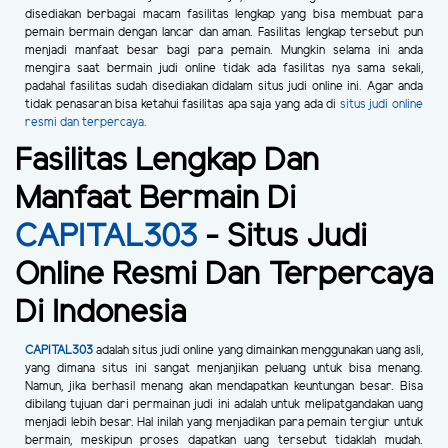
disediakan berbagai macam fasilitas lengkap yang bisa membuat para
pemain bermain dengan lancar dan aman. Fasilitas lengkap tersebut pun
menjadi manfaat besar bagi para pemain. Mungkin selama ini anda
mengira saat bermain judi online tidak ada fasilitas nya sama sekali,
padahal fasilitas sudah disediakan didalam situs judi online ini. Agar anda
tidak penasaran bisa ketahui fasilitas apa saja yang ada di
situs judi online
resmi dan terpercaya.
Fasilitas Lengkap Dan
Manfaat Bermain Di
CAPITAL303
- Situs Judi
Online Resmi Dan Terpercaya
Di Indonesia
CAPITAL303
adalah situs judi online yang dimainkan menggunakan uang asli,
yang dimana situs ini sangat menjanjikan peluang untuk bisa menang.
Namun, jika berhasil menang akan mendapatkan keuntungan besar. Bisa
dibilang tujuan dari permainan judi ini adalah untuk melipatgandakan uang
menjadi lebih besar. Hal inilah yang menjadikan para pemain tergiur untuk
bermain, meskipun proses dapatkan uang tersebut tidaklah mudah.