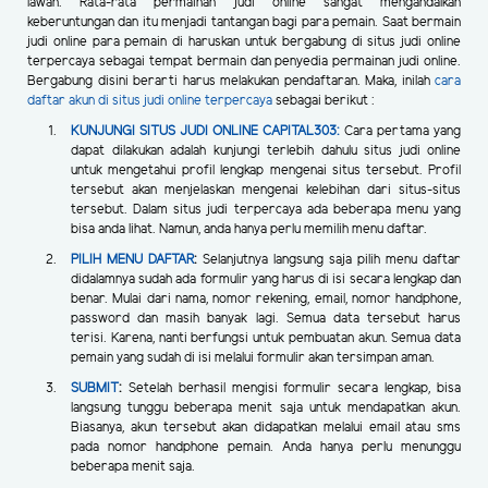
lawan. Rata-rata permainan judi online sangat mengandalkan
keberuntungan dan itu menjadi tantangan bagi para pemain. Saat bermain
judi online para pemain di haruskan untuk bergabung di situs judi online
terpercaya sebagai tempat bermain dan penyedia permainan judi online.
Bergabung disini berarti harus melakukan pendaftaran. Maka, inilah
cara
daftar akun di situs judi online terpercaya
sebagai berikut :
KUNJUNGI SITUS JUDI ONLINE
CAPITAL303:
Cara pertama yang
dapat dilakukan adalah kunjungi terlebih dahulu situs judi online
untuk mengetahui profil lengkap mengenai situs tersebut. Profil
tersebut akan menjelaskan mengenai kelebihan dari situs-situs
tersebut. Dalam situs judi terpercaya ada beberapa menu yang
bisa anda lihat. Namun, anda hanya perlu memilih menu daftar.
PILIH MENU DAFTAR
:
Selanjutnya langsung saja pilih menu daftar
didalamnya sudah ada formulir yang harus di isi secara lengkap dan
benar. Mulai dari nama, nomor rekening, email, nomor handphone,
password dan masih banyak lagi. Semua data tersebut harus
terisi. Karena, nanti berfungsi untuk pembuatan akun. Semua data
pemain yang sudah di isi melalui formulir akan tersimpan aman.
SUBMIT
:
Setelah berhasil mengisi formulir secara lengkap, bisa
langsung tunggu beberapa menit saja untuk mendapatkan akun.
Biasanya, akun tersebut akan didapatkan melalui email atau sms
pada nomor handphone pemain. Anda hanya perlu menunggu
beberapa menit saja.