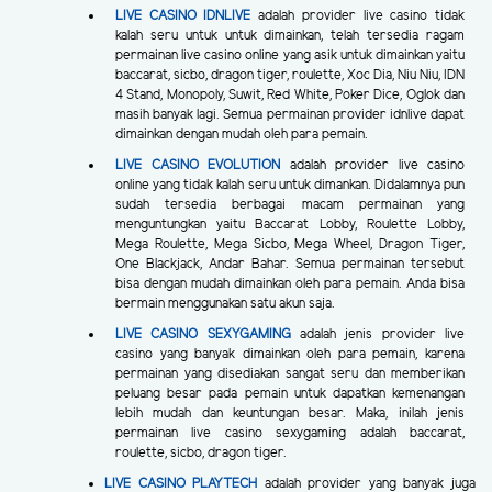
LIVE CASINO IDNLIVE
adalah provider live casino tidak
kalah seru untuk untuk dimainkan, telah tersedia ragam
permainan live casino online yang asik untuk dimainkan yaitu
baccarat, sicbo, dragon tiger, roulette, Xoc Dia, Niu Niu, IDN
4 Stand, Monopoly, Suwit, Red White, Poker Dice, Oglok dan
masih banyak lagi. Semua permainan provider idnlive dapat
dimainkan dengan mudah oleh para pemain.
LIVE CASINO EVOLUTION
adalah provider live casino
online yang tidak kalah seru untuk dimankan. Didalamnya pun
sudah tersedia berbagai macam permainan yang
menguntungkan yaitu Baccarat Lobby, Roulette Lobby,
Mega Roulette, Mega Sicbo, Mega Wheel, Dragon Tiger,
One Blackjack, Andar Bahar. Semua permainan tersebut
bisa dengan mudah dimainkan oleh para pemain. Anda bisa
bermain menggunakan satu akun saja.
LIVE CASINO SEXYGAMING
adalah jenis provider live
casino yang banyak dimainkan oleh para pemain, karena
permainan yang disediakan sangat seru dan memberikan
peluang besar pada pemain untuk dapatkan kemenangan
lebih mudah dan keuntungan besar. Maka, inilah jenis
permainan live casino sexygaming adalah baccarat,
roulette, sicbo, dragon tiger.
LIVE CASINO PLAYTECH
adalah provider yang banyak juga