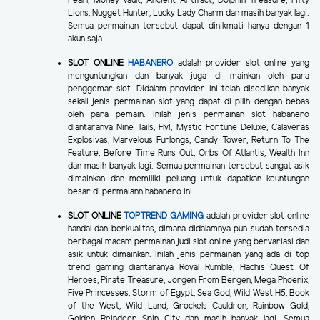
Pearl, Money Vault, Ancient Artifact, Dolphin Treasure, Fifty
Lions, Nugget Hunter, Lucky Lady Charm dan masih banyak lagi.
Semua permainan tersebut dapat dinikmati hanya dengan 1
akun saja.
SLOT ONLINE
HABANERO
adalah provider slot online yang
menguntungkan dan banyak juga di mainkan oleh para
penggemar slot. Didalam provider ini telah disedikan banyak
sekali jenis permainan slot yang dapat di pilih dengan bebas
oleh para pemain. Inilah jenis permainan slot habanero
diantaranya Nine Tails, Fly!, Mystic Fortune Deluxe, Calaveras
Explosivas, Marvelous Furlongs, Candy Tower, Return To The
Feature, Before Time Runs Out, Orbs Of Atlantis, Wealth Inn
dan masih banyak lagi. Semua permainan tersebut sangat asik
dimainkan dan memiliki peluang untuk dapatkan keuntungan
besar di permaiann habanero ini.
SLOT ONLINE
TOPTREND GAMING
adalah provider slot online
handal dan berkualitas, dimana didalamnya pun sudah tersedia
berbagai macam permainan judi slot online yang bervariasi dan
asik untuk dimainkan. Inilah jenis permainan yang ada di top
trend gaming diantaranya Royal Rumble, Hachis Quest Of
Heroes, Pirate Treasure, Jorgen From Bergen, Mega Phoenix,
Five Princesses, Storm of Egypt, Sea God, Wild West H5, Book
of the West, Wild Land, Grockels Cauldron, Rainbow Gold,
Golden Reindeer, Spin City dan masih banyak lagi. Semua