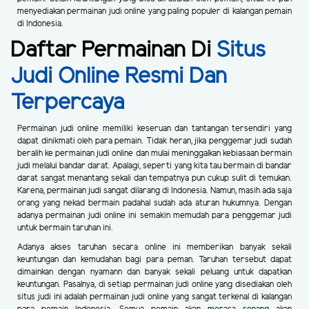
menyediakan permainan judi online yang paling populer di kalangan pemain
di Indonesia.
Daftar Permainan Di
Situs
Judi Online Resmi Dan
Terpercaya
Permainan judi online memiliki keseruan dan tantangan tersendiri yang
dapat dinikmati oleh para pemain. Tidak heran, jika penggemar judi sudah
beralih ke permainan judi online dan mulai meninggalkan kebiasaan bermain
judi melalui bandar darat. Apalagi, seperti yang kita tau bermain di bandar
darat sangat menantang sekali dan tempatnya pun cukup sulit di temukan.
Karena, permainan judi sangat dilarang di Indonesia. Namun, masih ada saja
orang yang nekad bermain padahal sudah ada aturan hukumnya. Dengan
adanya permainan judi online ini semakin memudah para penggemar judi
untuk bermain taruhan ini.
Adanya akses taruhan secara online ini memberikan banyak sekali
keuntungan dan kemudahan bagi para peman. Taruhan tersebut dapat
dimainkan dengan nyamann dan banyak sekali peluang untuk dapatkan
keuntungan. Pasalnya, di setiap permainan judi online yang disediakan oleh
situs judi ini adalah permainan judi online yang sangat terkenal di kalangan