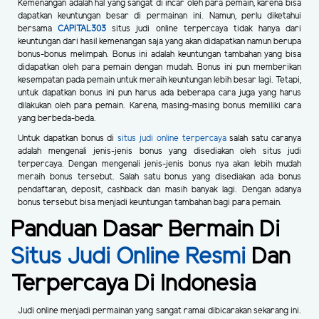
Kemenangan adalah hal yang sangat di incar oleh para pemain, karena bisa
dapatkan keuntungan besar di permainan ini. Namun, perlu diketahui
bersama
CAPITAL303
situs judi online terpercaya tidak hanya dari
keuntungan dari hasil kemenangan saja yang akan didapatkan namun berupa
bonus-bonus melimpah. Bonus ini adalah keuntungan tambahan yang bisa
didapatkan oleh para pemain dengan mudah. Bonus ini pun memberikan
kesempatan pada pemain untuk meraih keuntungan lebih besar lagi. Tetapi,
untuk dapatkan bonus ini pun harus ada beberapa cara juga yang harus
dilakukan oleh para pemain. Karena, masing-masing bonus memiliki cara
yang berbeda-beda.
Untuk dapatkan bonus di
situs judi online terpercaya
salah satu caranya
adalah mengenali jenis-jenis bonus yang disediakan oleh situs judi
terpercaya. Dengan mengenali jenis-jenis bonus nya akan lebih mudah
meraih bonus tersebut. Salah satu bonus yang disediakan ada bonus
pendaftaran, deposit, cashback dan masih banyak lagi. Dengan adanya
bonus tersebut bisa menjadi keuntungan tambahan bagi para pemain.
Panduan Dasar Bermain Di
Situs Judi Online Resmi
Dan
Terpercaya Di Indonesia
Judi online menjadi permainan yang sangat ramai dibicarakan sekarang ini.