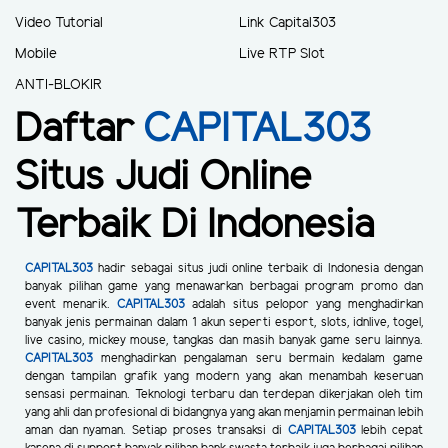
Video Tutorial
Link Capital303
Mobile
Live RTP Slot
ANTI-BLOKIR
Daftar
CAPITAL303
Situs Judi Online
Terbaik Di Indonesia
CAPITAL303
hadir sebagai situs judi online terbaik di Indonesia dengan
banyak pilihan game yang menawarkan berbagai program promo dan
event menarik.
CAPITAL303
adalah situs pelopor yang menghadirkan
banyak jenis permainan dalam 1 akun seperti esport, slots, idnlive, togel,
live casino, mickey mouse, tangkas dan masih banyak game seru lainnya.
CAPITAL303
menghadirkan pengalaman seru bermain kedalam game
dengan tampilan grafik yang modern yang akan menambah keseruan
sensasi permainan. Teknologi terbaru dan terdepan dikerjakan oleh tim
yang ahli dan profesional di bidangnya yang akan menjamin permainan lebih
aman dan nyaman. Setiap proses transaksi di
CAPITAL303
lebih cepat