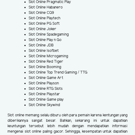
Slot Online Pragmatic Play
Slot Online Habanero
Slot Online CQ9
Slot Online Playtech
Slot Online PG Soft
Slot Online Joker
Slot Online Spadegaming
Slot Online Play n Go
Slot Online JDB
Slot Online Isofbet
Slot Online Microgaming
Slot Online Red Tiger
Slot Online Booming
Slot Online Top Trend Gaming / TTG
Slot Online Game Art
Slot Online Playson
Slot Online RTG Slots
Slot Online Playstar
Slot Online Game play
Slot Online Skywind
Slot online memang selalu diburu oleh para pemain karena kentungan yang
diberikannya sangat besar. Bahkan, sekarang ini untuk dapatkan
keuntungan tersebut lebih mudah dengan mendapatkan informasi
mengenai slot online paling gacor. Sehingga, kesempatan untuk dapatkan