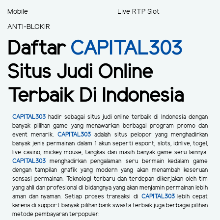
Mobile
Live RTP Slot
ANTI-BLOKIR
Daftar
CAPITAL303
Situs Judi Online
Terbaik Di Indonesia
CAPITAL303
hadir sebagai situs judi online terbaik di Indonesia dengan
banyak pilihan game yang menawarkan berbagai program promo dan
event menarik.
CAPITAL303
adalah situs pelopor yang menghadirkan
banyak jenis permainan dalam 1 akun seperti esport, slots, idnlive, togel,
live casino, mickey mouse, tangkas dan masih banyak game seru lainnya.
CAPITAL303
menghadirkan pengalaman seru bermain kedalam game
dengan tampilan grafik yang modern yang akan menambah keseruan
sensasi permainan. Teknologi terbaru dan terdepan dikerjakan oleh tim
yang ahli dan profesional di bidangnya yang akan menjamin permainan lebih
aman dan nyaman. Setiap proses transaksi di
CAPITAL303
lebih cepat
karena di support banyak pilihan bank swasta terbaik juga berbagai pilihan
metode pembayaran terpopuler.