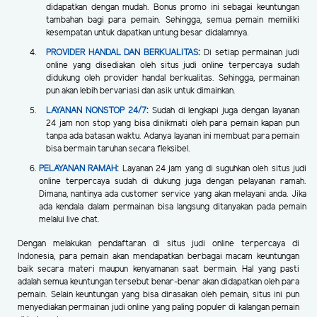
didapatkan dengan mudah. Bonus promo ini sebagai keuntungan
tambahan bagi para pemain. Sehingga, semua pemain memiliki
kesempatan untuk dapatkan untung besar didalamnya.
PROVIDER HANDAL DAN BERKUALITAS
:
Di setiap permainan judi
online yang disediakan oleh situs judi online terpercaya sudah
didukung oleh provider handal berkualitas. Sehingga, permainan
pun akan lebih bervariasi dan asik untuk dimainkan.
LAYANAN NONSTOP 24/7
:
Sudah di lengkapi juga dengan layanan
24 jam non stop yang bisa dinikmati oleh para pemain kapan pun
tanpa ada batasan waktu. Adanya layanan ini membuat para pemain
bisa bermain taruhan secara fleksibel.
PELAYANAN RAMAH
:
Layanan 24 jam yang di suguhkan oleh situs judi
online terpercaya sudah di dukung juga dengan pelayanan ramah.
Dimana, nantinya ada customer service yang akan melayani anda. Jika
ada kendala dalam permainan bisa langsung ditanyakan pada pemain
melalui live chat.
Dengan melakukan pendaftaran di situs judi online terpercaya di
Indonesia, para pemain akan mendapatkan berbagai macam keuntungan
baik secara materi maupun kenyamanan saat bermain. Hal yang pasti
adalah semua keuntungan tersebut benar-benar akan didapatkan oleh para
pemain. Selain keuntungan yang bisa dirasakan oleh pemain, situs ini pun
menyediakan permainan judi online yang paling populer di kalangan pemain