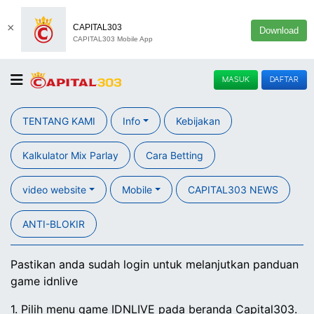
×
CAPITAL303
Download
CAPITAL303 Mobile App
MASUK
DAFTAR
TENTANG KAMI
Info
Kebijakan
Kalkulator Mix Parlay
Cara Betting
video website
Mobile
CAPITAL303 NEWS
ANTI-BLOKIR
Pastikan anda sudah login untuk melanjutkan panduan
game
idnlive
1. Pilih menu
game
IDNLIVE
pada beranda
Capital303
.