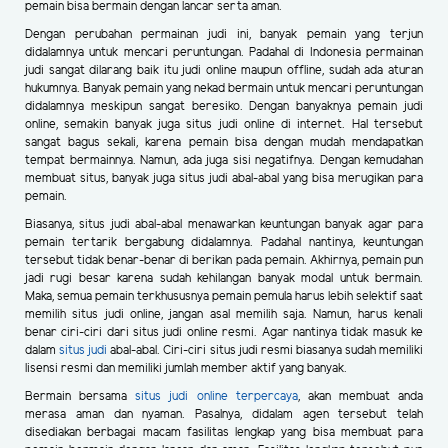
pemain bisa bermain dengan lancar serta aman.
Dengan perubahan permainan judi ini, banyak pemain yang terjun
didalamnya untuk mencari peruntungan. Padahal di Indonesia permainan
judi sangat dilarang baik itu judi online maupun offline, sudah ada aturan
hukumnya. Banyak pemain yang nekad bermain untuk mencari peruntungan
didalamnya meskipun sangat beresiko. Dengan banyaknya pemain judi
online, semakin banyak juga situs judi online di internet. Hal tersebut
sangat bagus sekali, karena pemain bisa dengan mudah mendapatkan
tempat bermainnya. Namun, ada juga sisi negatifnya. Dengan kemudahan
membuat situs, banyak juga situs judi abal-abal yang bisa merugikan para
pemain.
Biasanya, situs judi abal-abal menawarkan keuntungan banyak agar para
pemain tertarik bergabung didalamnya. Padahal nantinya, keuntungan
tersebut tidak benar-benar di berikan pada pemain. Akhirnya, pemain pun
jadi rugi besar karena sudah kehilangan banyak modal untuk bermain.
Maka, semua pemain terkhususnya pemain pemula harus lebih selektif saat
memilih situs judi online, jangan asal memilih saja. Namun, harus kenali
benar ciri-ciri dari situs judi online resmi. Agar nantinya tidak masuk ke
dalam
situs judi
abal-abal. Ciri-ciri situs judi resmi biasanya sudah memiliki
lisensi resmi dan memiliki jumlah member aktif yang banyak.
Bermain bersama
situs judi online terpercaya
, akan membuat anda
merasa aman dan nyaman. Pasalnya, didalam agen tersebut telah
disediakan berbagai macam fasilitas lengkap yang bisa membuat para