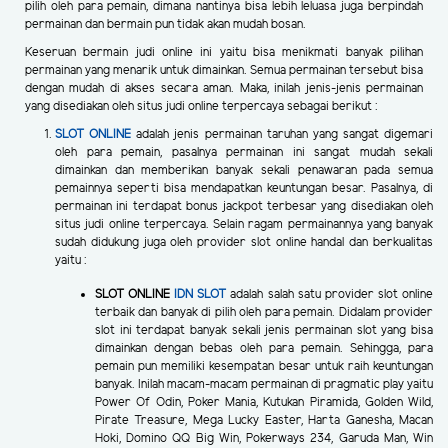
pilih oleh para pemain, dimana nantinya bisa lebih leluasa juga berpindah
permainan dan bermain pun tidak akan mudah bosan.
Keseruan bermain judi online ini yaitu bisa menikmati banyak pilihan
permainan yang menarik untuk dimainkan. Semua permainan tersebut bisa
dengan mudah di akses secara aman. Maka, inilah jenis-jenis permainan
yang disediakan oleh situs judi online terpercaya sebagai berikut :
SLOT ONLINE
adalah jenis permainan taruhan yang sangat digemari
oleh para pemain, pasalnya permainan ini sangat mudah sekali
dimainkan dan memberikan banyak sekali penawaran pada semua
pemainnya seperti bisa mendapatkan keuntungan besar. Pasalnya, di
permainan ini terdapat bonus jackpot terbesar yang disediakan oleh
situs judi online terpercaya. Selain ragam permainannya yang banyak
sudah didukung juga oleh provider slot online handal dan berkualitas
yaitu :
SLOT ONLINE
IDN SLOT
adalah salah satu provider slot online
terbaik dan banyak di pilih oleh para pemain. Didalam provider
slot ini terdapat banyak sekali jenis permainan slot yang bisa
dimainkan dengan bebas oleh para pemain. Sehingga, para
pemain pun memiliki kesempatan besar untuk raih keuntungan
banyak. Inilah macam-macam permainan di pragmatic play yaitu
Power Of Odin, Poker Mania, Kutukan Piramida, Golden Wild,
Pirate Treasure, Mega Lucky Easter, Harta Ganesha, Macan
Hoki, Domino QQ Big Win, Pokerways 234, Garuda Man, Win