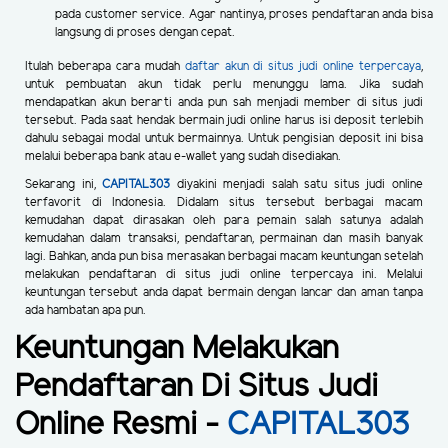
pada customer service. Agar nantinya, proses pendaftaran anda bisa
langsung di proses dengan cepat.
Itulah beberapa cara mudah
daftar akun di situs judi online terpercaya
,
untuk pembuatan akun tidak perlu menunggu lama. Jika sudah
mendapatkan akun berarti anda pun sah menjadi member di situs judi
tersebut. Pada saat hendak bermain judi online harus isi deposit terlebih
dahulu sebagai modal untuk bermainnya. Untuk pengisian deposit ini bisa
melalui beberapa bank atau e-wallet yang sudah disediakan.
Sekarang ini,
CAPITAL303
diyakini menjadi salah satu situs judi online
terfavorit di Indonesia. Didalam situs tersebut berbagai macam
kemudahan dapat dirasakan oleh para pemain salah satunya adalah
kemudahan dalam transaksi, pendaftaran, permainan dan masih banyak
lagi. Bahkan, anda pun bisa merasakan berbagai macam keuntungan setelah
melakukan pendaftaran di situs judi online terpercaya ini. Melalui
keuntungan tersebut anda dapat bermain dengan lancar dan aman tanpa
ada hambatan apa pun.
Keuntungan Melakukan
Pendaftaran Di Situs Judi
Online Resmi -
CAPITAL303