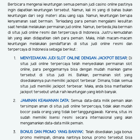
Berbicara mengenai keuntungan semua pemain judi casino online pastinya
ingin dapatkan keuntungan tersebut. Namun, kali ini yang di bahas bukan
keuntungan dari segi materi atau uang saja. Namun, keuntungan berupa
kenyamanan saat bermain. Terkadang para pemain mengalami kesulitan
saat hendak melakukan permainan jud online. Namun, berbeda jika bermain
di situs judi online resmi dan terpercaya di Indonesia. Justru kemudahan
lah yang akan didapatkan oleh para pemain. Maka, inilah macam-macam
keuntungan melakukan pendaftaran di situs judi online resmi dan
terpercaya di Indonesia sebagai berikut :
MENYEDIAKAN JUDI SLOT ONLINE DENGAN JACKPOT BESAR
:
Di
situs judi online terpercaya telah menyediakan permainan slot
online, para penggemarnya bisa dengan mudah mainkan game
tersebut di situs judi ini. Bahkan, permainan slot yang
disediakannya pun memiliki jackpot terbesar. Dimana, tidak semua
situs judi memiliki jackpot terbesar. Maka, anda bisa manfaatkan
jackpot tersebut untuk raih keuntungan yang lebih banyak.
JAMINAN KEAMANAN DATA
:
Semua data-data milik pemain akan
tersimpan aman di situs judi online terpercaya, tidak akan mudah
bocor pada orang yang tidak bertanggungjawab. Karena, situs ini
sudah memiliki lisensi resmi secara internasional yang akan
mengamankan data-data milik pemain.
BONUS DAN PROMO YANG BANYAK
:
Telah disediakan juga bonus
promo melimpah, dimana nantinya bonus promo tersebut bisa