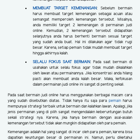
MEMBUAT TARGET KEMENANGAN
:
Sebelum bermain
harus membuat target kemenangan sebagai acuan atau
semangat memperoleh kemenangan tersebut. Misalnya,
anda memiliki target 2 kemenangan di permainan judi
online. Kemudian, 2 kemenangan tersebut didapatkan
selanjutnya anda harus berhenti bermain sesuai target
yang sudah anda buat. Hal ini dilakukan agar tidak rugi
besar. Karena, setiap pemain tidak mudah membuat target
hingga akhirnya kalah.
SELALU FOKUS SAAT BERMAIN
:
Pada saat bermain di
usahakan untuk selalu fokus agar tidak mudah dikalahkan
oleh lawan atau permainannya. Jika konsentrasi anda hilang
pasti akan membuat anda kalah besar. Maka, kefokusan
dalam permainan judi online ini sangat di penting sekali.
Pada saat bermain judi online harus menggunakan berbagai macam cara
yang sudah disebutkan diatas. Tidak hanya itu saja para
pemain
harus
mempunyai strategi terbaik untuk bermain dan kalahkan lawan. Apalagi, jika
jenis permainan yang di pilih sangat mengendalakn keberuntungan butuh
sekali strategi nya. Karena, jika hanya bermain dengan asal-asalan
kemenangan tersebut tidak akan mungkin didapatkan oleh para pemain.
Kemenangan adalah hal yang sangat di incar oleh para pemain, karena bisa
dapatkan keuntungan besar di permainan ini. Namun, perlu diketahui