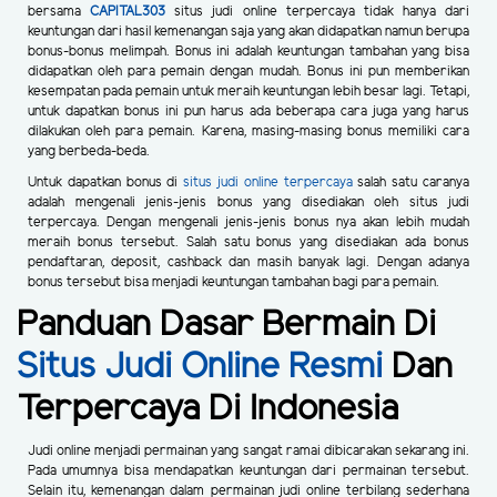
bersama
CAPITAL303
situs judi online terpercaya tidak hanya dari
keuntungan dari hasil kemenangan saja yang akan didapatkan namun berupa
bonus-bonus melimpah. Bonus ini adalah keuntungan tambahan yang bisa
didapatkan oleh para pemain dengan mudah. Bonus ini pun memberikan
kesempatan pada pemain untuk meraih keuntungan lebih besar lagi. Tetapi,
untuk dapatkan bonus ini pun harus ada beberapa cara juga yang harus
dilakukan oleh para pemain. Karena, masing-masing bonus memiliki cara
yang berbeda-beda.
Untuk dapatkan bonus di
situs judi online terpercaya
salah satu caranya
adalah mengenali jenis-jenis bonus yang disediakan oleh situs judi
terpercaya. Dengan mengenali jenis-jenis bonus nya akan lebih mudah
meraih bonus tersebut. Salah satu bonus yang disediakan ada bonus
pendaftaran, deposit, cashback dan masih banyak lagi. Dengan adanya
bonus tersebut bisa menjadi keuntungan tambahan bagi para pemain.
Panduan Dasar Bermain Di
Situs Judi Online Resmi
Dan
Terpercaya Di Indonesia
Judi online menjadi permainan yang sangat ramai dibicarakan sekarang ini.
Pada umumnya bisa mendapatkan keuntungan dari permainan tersebut.
Selain itu, kemenangan dalam permainan judi online terbilang sederhana