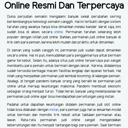
Online Resmi Dan Terpercaya
Dunia perjudian semakin mengalami banyak sekali perubahan seiring
berkembangnya teknologi semakin canggih. Hal ini terbukti dengan sistem
taruhan yang awalnya hanya bisa dimainkan melalui bandar darat saja, kini
sudah bisa di akses secara
online
. Permainan taruhan sekarang lebih
populer dengan istilah judi online. Bahkan, permainan judi online banyak di
lirik oleh para pemain, karena lebih mudah dan praktis untuk dimainkan.
Di zaman yang sudah canggih ini, permainan judi sudah dapat dimainkan
secara online. Hal ini pun, memudahkan para penggemarnya untuk bermain
game tersebut. Selain itu, adanya situs judi online terpercaya pun sangat
membantu para pemain untuk bermain dengan lancar. Karena, didalamnya
sudah tersedia berbagai macam fasilitas lengkap dan layanan terbaik. Hal
inilah yang menjadikan permainan judi kembali booming di kalangan pemain.
Apalagi, di tengah pandemi banyak orang yang beralih ke permainan judi
online untuk meraup keuntungan maksimal. Pandemi membuat ekonomi
sebagian orang menjadi turun. Tidak heran, banyak yang melampiaskan ke
permainan judi online agar bisa mendapatkan peruntungan yang instan.
Padahal untuk dapatkan keuntungan didalam permainan judi slot online
tidak bisa dilakukan dengan
instan
, para pemain juga harus keluarkan modal
untuk bermain dan memiliki trik hebat untuk taklukan permainan atau
lawan. Rata-rata permainan judi online sangat mengandalkan
keberuntungan dan itu menjadi tantangan bagi para pemain. Saat bermain