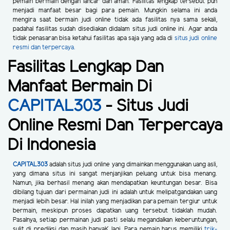
pemain bermain dengan lancar dan aman. Fasilitas lengkap tersebut pun
menjadi manfaat besar bagi para pemain. Mungkin selama ini anda
mengira saat bermain judi online tidak ada fasilitas nya sama sekali,
padahal fasilitas sudah disediakan didalam situs judi online ini. Agar anda
tidak penasaran bisa ketahui fasilitas apa saja yang ada di
situs judi online
resmi dan terpercaya.
Fasilitas Lengkap Dan
Manfaat Bermain Di
CAPITAL303
- Situs Judi
Online Resmi Dan Terpercaya
Di Indonesia
CAPITAL303
adalah situs judi online yang dimainkan menggunakan uang asli,
yang dimana situs ini sangat menjanjikan peluang untuk bisa menang.
Namun, jika berhasil menang akan mendapatkan keuntungan besar. Bisa
dibilang tujuan dari permainan judi ini adalah untuk melipatgandakan uang
menjadi lebih besar. Hal inilah yang menjadikan para pemain tergiur untuk
bermain, meskipun proses dapatkan uang tersebut tidaklah mudah.
Pasalnya, setiap permainan judi pasti selalu megandalkan keberuntungan,
sulit di prediksi dan masih banyaK lagi. Para pemain harus memiliki
trik-