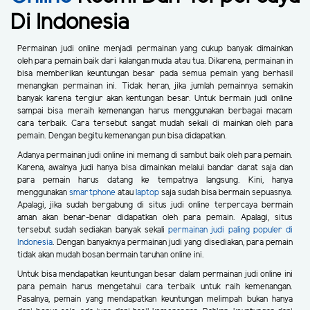
Di Indonesia
Permainan judi online menjadi permainan yang cukup banyak dimainkan
oleh para pemain baik dari kalangan muda atau tua. Dikarena, permainan in
bisa memberikan keuntungan besar pada semua pemain yang berhasil
menangkan permainan ini. Tidak heran, jika jumlah pemainnya semakin
banyak karena tergiur akan kentungan besar. Untuk bermain judi online
sampai bisa meraih kemenangan harus menggunakan berbagai macam
cara terbaik. Cara tersebut sangat mudah sekali di mainkan oleh para
pemain. Dengan begitu kemenangan pun bisa didapatkan.
Adanya permainan judi online ini memang di sambut baik oleh para pemain.
Karena, awalnya judi hanya bisa dimainkan melalui bandar darat saja dan
para pemain harus datang ke tempatnya langsung. Kini, hanya
menggunakan
smartphone
atau
laptop
saja sudah bisa bermain sepuasnya.
Apalagi, jika sudah bergabung di situs judi online terpercaya bermain
aman akan benar-benar didapatkan oleh para pemain. Apalagi, situs
tersebut sudah sediakan banyak sekali
permainan judi paling populer di
Indonesia
. Dengan banyaknya permainan judi yang disediakan, para pemain
tidak akan mudah bosan bermain taruhan online ini.
Untuk bisa mendapatkan keuntungan besar dalam permainan judi online ini
para pemain harus mengetahui cara terbaik untuk raih kemenangan.
Pasalnya, pemain yang mendapatkan keuntungan melimpah bukan hanya